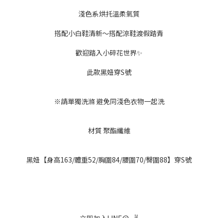
淺色系烘托溫柔氣質
搭配小白鞋清新～搭配涼鞋渡假踏青
歡迎踏入小碎花世界✨
此款黑妞穿S號
※請單獨洗滌 避免同淺色衣物一起洗
材質 聚酯纖維
黑妞【身高163/體重52/胸圍84/腰圍70/臀圍88】穿S號