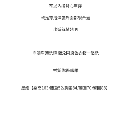
可以內搭背心單穿
或是穿搭洋裝外面都很合適
出遊就帶她吧
※請單獨洗滌 避免同淺色衣物一起洗
材質 聚酯纖維
黑妞【身高163/體重52/胸圍84/腰圍70/臀圍88】