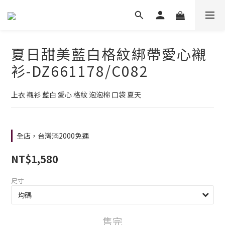
夏日甜美藍白格紋綁帶愛心襯
衫-DZ661178/C082
上衣 襯衫 藍白 愛心 格紋 泡泡棉 口袋 夏天
全店，台灣滿2000免運
NT$1,580
尺寸
售完