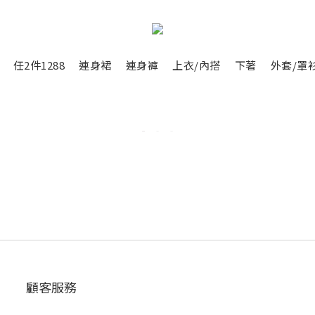
任2件1288
連身裙
連身褲
上衣/內搭
下著
外套/罩
顧客服務