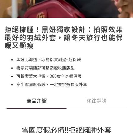
拒絕擁腫！黑妞獨家設計：拍照效果
最好的羽絨外套，讓冬天旅行也能保
暖又顯瘦
黑妞北海道、冰島都實測過~超保暖
獨家訂製腰部可繫顯瘦收腰版型
可拆奢華大毛領，360度全身都保暖
穿出雪國度假感，一定要挑選長版外套
商品介紹
移往選購
雪國度假必備!!拒絕臃腫外套