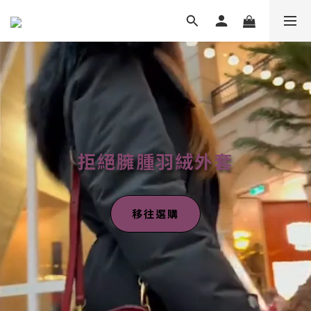
拒絕臃腫羽絨外套
移往選購