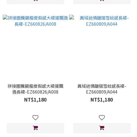
拼接圖騰顯瘦度假感大裙擺飄
異域迷情皺摺雪紋感長裙-
逸長裙-EZ660826/A008
EZ660809/A044
NT$1,180
NT$1,180