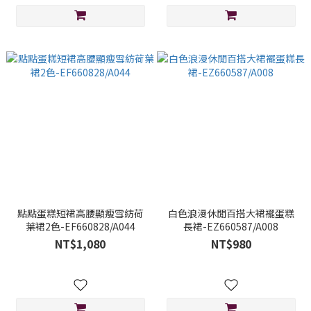
點點蛋糕短裙高腰顯瘦雪紡荷
白色浪漫休閒百搭大裙襬蛋糕
葉裙2色-EF660828/A044
長裙-EZ660587/A008
NT$1,080
NT$980