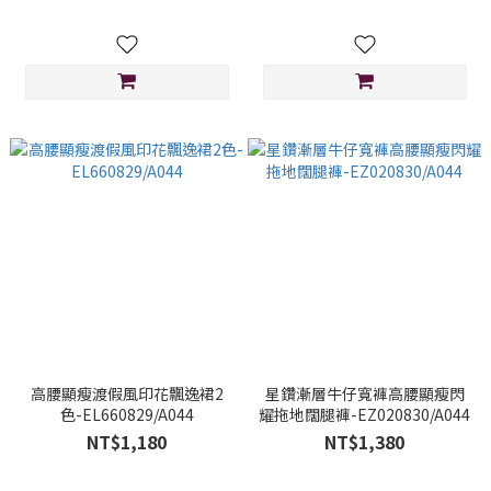
高腰顯瘦渡假風印花飄逸裙2
星鑽漸層牛仔寬褲高腰顯瘦閃
色-EL660829/A044
耀拖地闊腿褲-EZ020830/A044
NT$1,180
NT$1,380