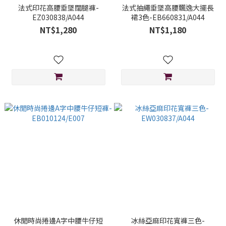
法式印花高腰垂墜闊腿褲-
法式抽繩垂墜高腰飄逸大擺長
EZ030838/A044
裙3色-EB660831/A044
NT$1,280
NT$1,180
休閒時尚捲邊A字中腰牛仔短
冰絲亞麻印花寬褲三色-