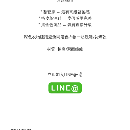
*
整套穿
→
最有高級鬆弛感
*
搭皮革涼鞋
→
度假感更完整
*
搭金色飾品
→
氣質直接升級
/
深色衣物建議避免同淺色衣物一起洗滌
勿烘乾
~
/
材質
棉麻
聚酯纖維
LINE@~
✌
立即加入