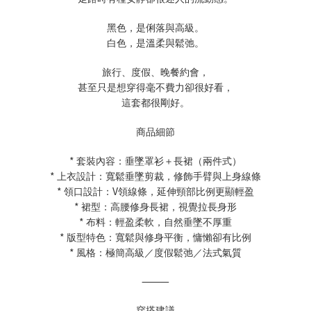
黑色，是俐落與高級。
白色，是溫柔與鬆弛。
旅行、度假、晚餐約會，
甚至只是想穿得毫不費力卻很好看，
這套都很剛好。
商品細節
*
套裝內容：垂墜罩衫＋長裙（兩件式）
*
上衣設計：寬鬆垂墜剪裁，修飾手臂與上身線條
*
V
領口設計：
領線條，延伸頸部比例更顯輕盈
*
裙型：高腰修身長裙，視覺拉長身形
*
布料：輕盈柔軟，自然垂墜不厚重
*
版型特色：寬鬆與修身平衡，慵懶卻有比例
*
風格：極簡高級／度假鬆弛／法式氣質
⸻
穿搭建議