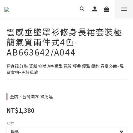
雲感垂墜罩衫修身長裙套裝極
簡氣質兩件式4色-
AB663642/A044
連身裙 洋裝 寬鬆 傘狀 A字版型 氣質 經典 優雅 簡約 春夏必備~現
貨實拍~黑妞私藏
全店，台灣滿2000免運
NT$1,380
尺寸