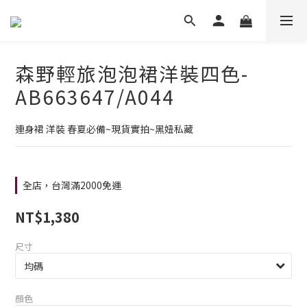
森野輕旅泡泡裙洋裝四色-
AB663647/A044
連身裙 洋裝 春夏必備~現貨實拍~黑妞私藏
全店，台灣滿2000免運
NT$1,380
尺寸
顏色