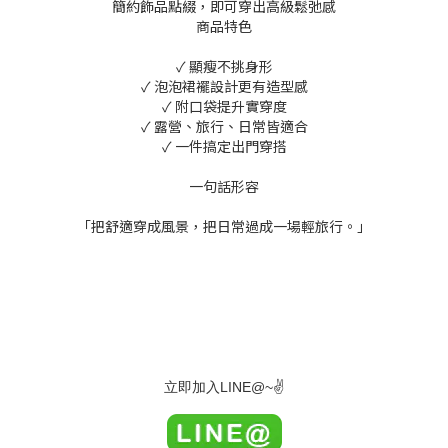
簡約飾品點綴，即可穿出高級鬆弛感
商品特色
✓ 顯瘦不挑身形
✓ 泡泡裙襬設計更有造型感
✓ 附口袋提升實穿度
✓ 露營、旅行、日常皆適合
✓ 一件搞定出門穿搭
一句話形容
「把舒適穿成風景，把日常過成一場輕旅行。」
LINE@~
✌
立即加入