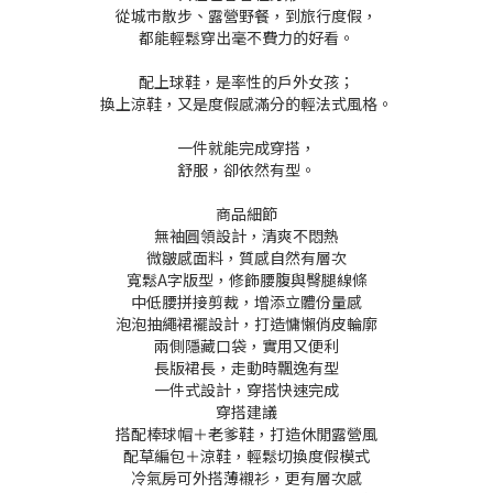
從城市散步、露營野餐，到旅行度假，
都能輕鬆穿出毫不費力的好看。
配上球鞋，是率性的戶外女孩；
換上涼鞋，又是度假感滿分的輕法式風格。
一件就能完成穿搭，
舒服，卻依然有型。
商品細節
無袖圓領設計，清爽不悶熱
微皺感面料，質感自然有層次
寬鬆A字版型，修飾腰腹與臀腿線條
中低腰拼接剪裁，增添立體份量感
泡泡抽繩裙襬設計，打造慵懶俏皮輪廓
兩側隱藏口袋，實用又便利
長版裙長，走動時飄逸有型
一件式設計，穿搭快速完成
穿搭建議
搭配棒球帽＋老爹鞋，打造休閒露營風
配草編包＋涼鞋，輕鬆切換度假模式
冷氣房可外搭薄襯衫，更有層次感