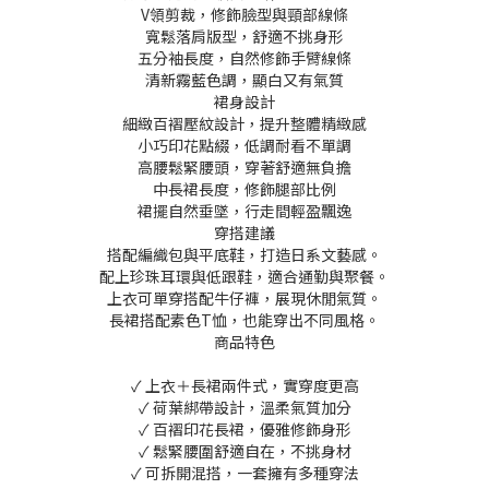
V領剪裁，修飾臉型與頸部線條
寬鬆落肩版型，舒適不挑身形
五分袖長度，自然修飾手臂線條
清新霧藍色調，顯白又有氣質
裙身設計
細緻百褶壓紋設計，提升整體精緻感
小巧印花點綴，低調耐看不單調
高腰鬆緊腰頭，穿著舒適無負擔
中長裙長度，修飾腿部比例
裙擺自然垂墜，行走間輕盈飄逸
穿搭建議
搭配編織包與平底鞋，打造日系文藝感。
配上珍珠耳環與低跟鞋，適合通勤與聚餐。
上衣可單穿搭配牛仔褲，展現休閒氣質。
長裙搭配素色T恤，也能穿出不同風格。
商品特色
✓ 上衣＋長裙兩件式，實穿度更高
✓ 荷葉綁帶設計，溫柔氣質加分
✓ 百褶印花長裙，優雅修飾身形
✓ 鬆緊腰圍舒適自在，不挑身材
✓ 可拆開混搭，一套擁有多種穿法