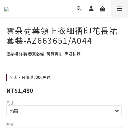
雲朵荷葉領上衣細褶印花長裙
套裝-AZ663651/A044
連身裙 洋裝 春夏必備~現貨實拍~黑妞私藏
全店，台灣滿2000免運
NT$1,480
尺寸
數量