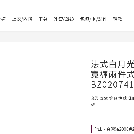
身褲
上衣/內搭
下著
外套/罩衫
包包/帽/配件
鞋款
法式白月
寬褲兩件式
BZ020741
套裝 鬆緊 寬鬆 性感 
藏
全店，台灣滿2000免