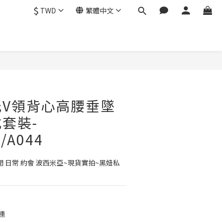
$
TWD
繁體中文
立即購買
光V領背心高腰垂墜
套裝-
/A044
休閒 日常 約會 波西米亞~現貨實拍~黑妞私
運