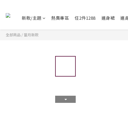
新款/主題
熱賣專區
任2件1288
連身裙
連
全部商品
/
當月新款