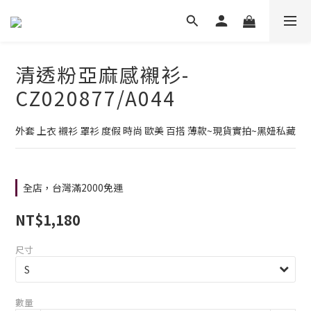
清透粉亞麻感襯衫-
CZ020877/A044
外套 上衣 襯衫 罩衫 度假 時尚 歐美 百搭 薄款~現貨實拍~黑妞私藏
全店，台灣滿2000免運
NT$1,180
尺寸
數量