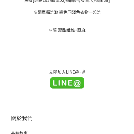
※請單獨洗滌 避免同淺色衣物一起洗
材質 聚酯纖維+亞麻
LINE@~
✌
立即加入
關於我們
品牌故事