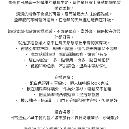
像是春日早晨一杯微甜的草莓牛奶，這件襯衫穿上身就能讓氣質
變得柔軟。
淡淡的粉色不會過於可愛，反而帶點大人味的優雅感。
亞麻感的布料輕薄透氣，在悶熱的天氣裡也能自在呼吸。
版型寬鬆帶點慵懶垂墜感，不論是單穿、當外套，還是披在洋裝
外都好看，
就是那種會讓人忍不住每天都想拿出來穿的實穿款。
• 微透亞麻感布料：輕薄不厚重，適合夏天防曬又不悶熱
• 寬鬆落肩版型：修飾肩膀線條，慵懶但有型
• 雙口袋設計：多一點實用，也多一點日常細節
• 低飽和粉色系：不挑膚色，溫柔中帶點個性
穿搭建議：
• 配白色短褲＋草編包：週末咖啡廳 look 完成
• 披在細肩帶洋裝外：作為外罩衫，輕鬆又不怕曬
• 搭直筒褲或西裝短褲：混搭都會感
• 捲起袖子、搭涼鞋：出門五分鐘的隨性穿搭，卻剛剛好
適合場景：
日常通勤／早午餐約會／城市旅行／夏日防曬罩衫／沙灘散步
黑妞[身高163/體重52/胸圍84/腰圍70/臀圍88]