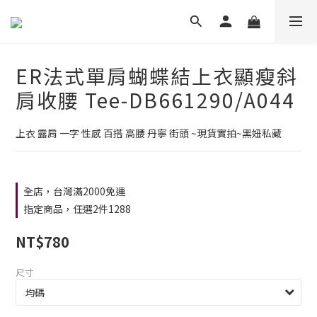
ER法式單肩蝴蝶結上衣顯瘦斜
肩收腰 Tee-DB661290/A044
上衣 露肩 一字 性感 百搭 高腰 丹寧 街頭 ~現貨實拍~黑妞私藏
全店，台灣滿2000免運
指定商品，任選2件1288
NT$780
尺寸