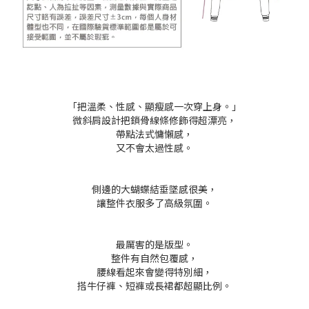
「把溫柔、性感、顯瘦感一次穿上身。」
微斜肩設計把鎖骨線條修飾得超漂亮，
帶點法式慵懶感，
又不會太過性感。
側邊的大蝴蝶結垂墜感很美，
讓整件衣服多了高級氛圍。
最厲害的是版型。
整件有自然包覆感，
腰線看起來會變得特別細，
搭牛仔褲、短褲或長裙都超顯比例。