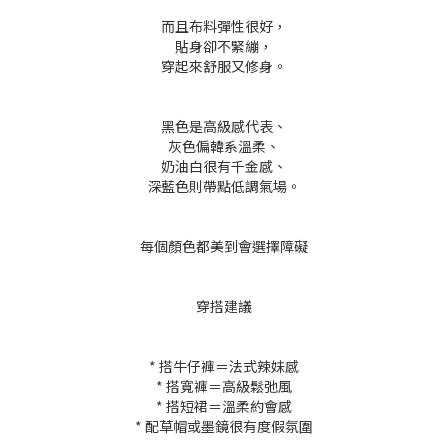
而且布料彈性很好，
貼身卻不緊繃，
穿起來舒服又修身。
黑色是高級感代表、
灰色偏韓系溫柔、
奶油白很有千金感、
深藍色則帶點低調氣場。
每個顏色都美到會選擇障礙
穿搭建議
* 搭牛仔褲＝法式辣妹感
* 搭寬褲＝高級鬆弛風
* 搭短裙＝溫柔約會感
* 配草帽或墨鏡很有度假氛圍