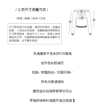
充滿糖果🍭色系的Y2K風格
這件色彩超強烈
短版✅鮮豔色彩✅可甜可辣✅
所有元素通通有
鏤空設計這個季節穿也可以
窄袖拼接喇叭袖整件復古極致💈