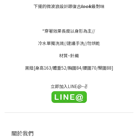
下擺的微波浪設計跟復古𝙡𝙤𝙤𝙠最對味
*穿著效果長度以身形為主//
冷水單獨洗滌//建議手洗//勿烘乾
材質~針織
黑妞[身高163/體重52/胸圍84/腰圍70/臀圍88]
立即加入LINE@~✌
關於我們