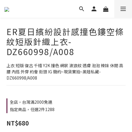
ER夏日繽紛設計感撞色鏤空條
紋短版針織上衣-
DZ660998/A008
上衣 短版 復古 千禧 Y2K 撞色 網狀 波浪紋 透膚 泡泡 辣妹 休閒 高
腰 內搭 外穿 約會 街頭 IG 簡約~現貨實拍~黑妞私藏-
DZ660998/A008
全店，台灣滿2000免運
指定商品，任選2件1288
NT$680