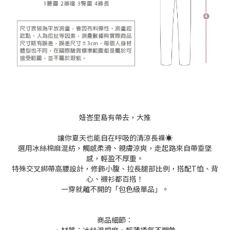
妞峇里島有帶去，大推
讓你夏天也能自在呼吸的清涼長褲☀️
選用冰絲棉麻混紡，觸感柔滑、親膚涼爽，走起路來自帶垂墜
感，輕盈不厚重。
特殊交叉綁帶高腰設計，修飾小腹、拉長腿部比例，搭配T恤、背
心、襯衫都百搭！
一穿就離不開的「包色級單品」。
商品細節：