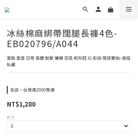
冰絲棉麻綁帶闊腿長褲4色-
EB020796/A044
寬鬆 垂墜 日常 高腰 鬆緊 慵懶 百搭 帆布鞋 IG 街拍 現貨實拍~黑妞
私藏
全店，台灣滿2000免運
NT$1,280
尺寸