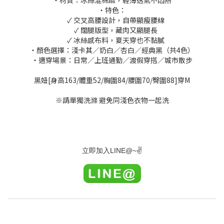
・材質：冰絲混棉麻，輕薄透氣不悶熱
・特色：
✓ 交叉高腰設計，自帶顯瘦腰線
✓ 闊腿版型，藏肉又顯腿長
✓ 冰絲感布料，夏天穿也不黏膩
・顏色選擇：淺卡其／奶白／杏白／經典黑（共4色）
・適穿場景：日常／上班通勤／渡假穿搭／城市散步
黑妞[身高163/體重52/胸圍84/腰圍70/臀圍88]穿M
※請單獨洗滌 避免同淺色衣物一起洗
LINE@~
✌
立即加入