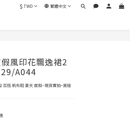
$
TWD
繁體中文
立即購買
渡假風印花飄逸裙2
29/A044
型 百搭 帆布鞋 夏天 度假~現貨實拍~黑妞
運