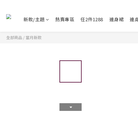
新款/主題
熱賣專區
任2件1288
連身裙
連
全部商品
/
當月新款