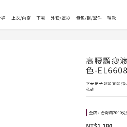
身褲
上衣/內搭
下著
外套/罩衫
包包/帽/配件
鞋款
高腰顯瘦
色-EL6608
下著 裙子 鬆緊 寬鬆 造
私藏
全店，台灣滿2000免
NT$1,180