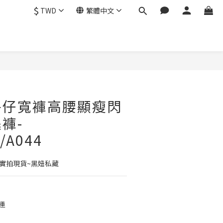
$
TWD
繁體中文
立即購買
牛仔寬褲高腰顯瘦閃
褲-
/A044
~實拍現貨~黑妞私藏
運