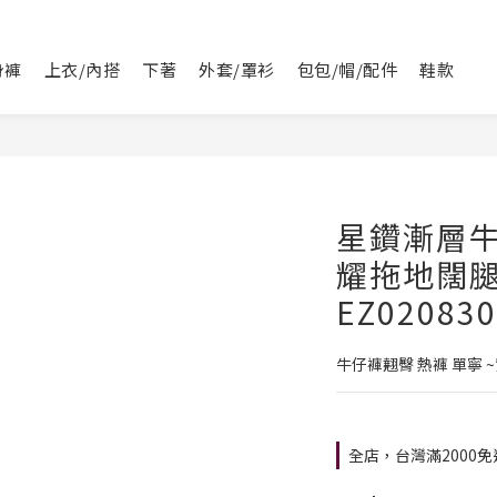
身褲
上衣/內搭
下著
外套/罩衫
包包/帽/配件
鞋款
星鑽漸層
耀拖地闊腿
EZ020830
牛仔褲翹臀 熱褲 單寧 
全店，台灣滿2000免