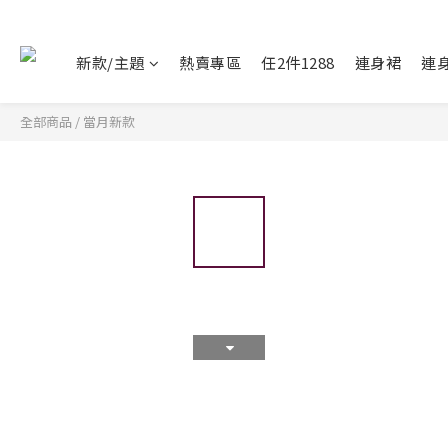
新款/主題
熱賣專區
任2件1288
連身裙
連
全部商品
/
當月新款