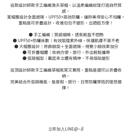
這款設計師款手工編織漁夫草帽，以溫柔編織紋理打造自然質
感，
寬帽簷設計全面遮陽，UPF50+高效防曬，讓妳美得安心不怕曬。
重點是可折疊設計，收進包包不變形，出遊超方便！
● 手工編織｜質感細緻，透氣輕盈不悶熱
● UPF50+防曬係數｜有效阻擋紫外線，保護肌膚不黑不老
● 大帽簷設計｜修飾臉型＋全面遮陽，視覺小臉效果加分
● 可折疊帽體｜收納方便，旅行、外出輕鬆攜帶
● 挺版帽型｜戴起來立體有精神、不易塌陷變形
這頂設計師款手工編織草帽氣質又實用，重點是還可以折疊收
納，
完美結合外型與機能，是度假、旅行、日常防曬穿搭的理想選
擇！
LINE@~
✌
立即加入