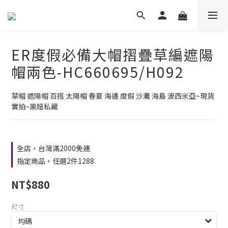
ER度假必備大帽摺疊草編遮陽
帽兩色-HC660695/H092
草帽 遮陽帽 百搭 太陽帽 春夏 海邊 度假 沙灘 海島 波西米亞~現貨
實拍~黑妞私藏
全店，台灣滿2000免運
指定商品，任選2件1288
NT$880
尺寸